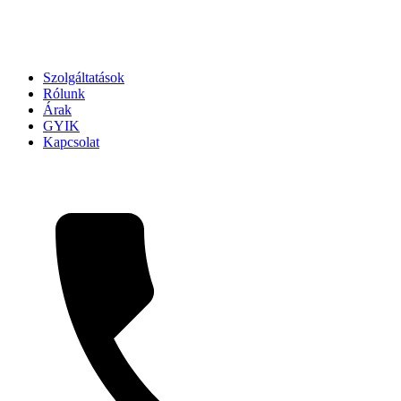
Szolgáltatások
Rólunk
Árak
GYIK
Kapcsolat