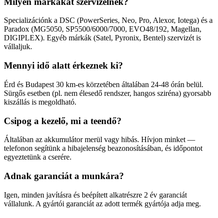
Milyen márkákat szervizelnek?
Specializációnk a DSC (PowerSeries, Neo, Pro, Alexor, Iotega) és a
Paradox (MG5050, SP5500/6000/7000, EVO48/192, Magellan,
DIGIPLEX). Egyéb márkák (Satel, Pyronix, Bentel) szervizét is
vállaljuk.
Mennyi idő alatt érkeznek ki?
Érd és Budapest 30 km-es körzetében általában 24-48 órán belül.
Sürgős esetben (pl. nem élesedő rendszer, hangos sziréna) gyorsabb
kiszállás is megoldható.
Csipog a kezelő, mi a teendő?
Általában az akkumulátor merül vagy hibás. Hívjon minket —
telefonon segítünk a hibajelenség beazonosításában, és időpontot
egyeztetünk a cserére.
Adnak garanciát a munkára?
Igen, minden javításra és beépített alkatrészre 2 év garanciát
vállalunk. A gyártói garanciát az adott termék gyártója adja meg.