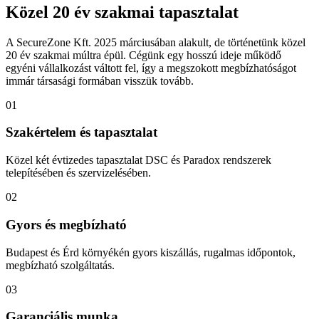
Közel 20 év szakmai tapasztalat
A SecureZone Kft. 2025 márciusában alakult, de történetünk közel
20 év szakmai múltra épül. Cégünk egy hosszú ideje működő
egyéni vállalkozást váltott fel, így a megszokott megbízhatóságot
immár társasági formában visszük tovább.
01
Szakértelem és tapasztalat
Közel két évtizedes tapasztalat DSC és Paradox rendszerek
telepítésében és szervizelésében.
02
Gyors és megbízható
Budapest és Érd környékén gyors kiszállás, rugalmas időpontok,
megbízható szolgáltatás.
03
Garanciális munka