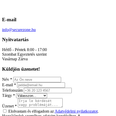
E-mail
info@securezone.hu
Nyitvatartás
Hétfő - Péntek
8:00 - 17:00
Szombat
Egyeztetés szerint
Vasárnap
Zárva
Küldjön üzenetet!
Név
*
E-mail
*
Telefonszám
Tárgy
*
Üzenet
*
Elolvastam és elfogadom az
Adatvédelmi nyilatkozatot
.
Hozzájárulok személyes adataim kezeléséhez.
*