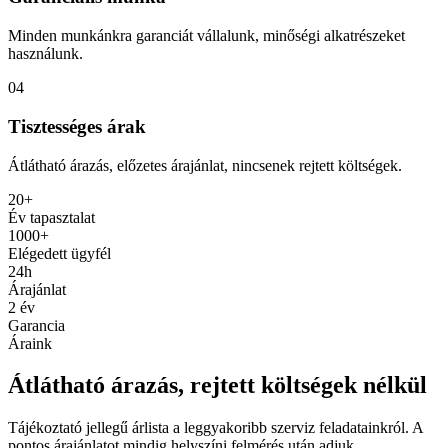
Minden munkánkra garanciát vállalunk, minőségi alkatrészeket
használunk.
04
Tisztességes árak
Átlátható árazás, előzetes árajánlat, nincsenek rejtett költségek.
20+
Év tapasztalat
1000+
Elégedett ügyfél
24h
Árajánlat
2 év
Garancia
Áraink
Átlátható árazás, rejtett költségek nélkül
Tájékoztató jellegű árlista a leggyakoribb szerviz feladatainkról. A
pontos árajánlatot mindig helyszíni felmérés után adjuk.