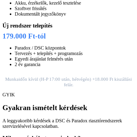
Akku, érzékelők, kezelő tesztelése
Szoftver frissítés
Dokumentált jegyzőkönyv
Új rendszer telepítés
179.000 Ft-tól
Paradox / DSC központok
Tervezés + telepítés + programozás
Egyedi árajánlat felmérés után
2 év garancia
Munkaidőn kívül (H-P 17:00 után, hétvégén) +18.000 Ft kiszállási
felár.
GYIK
Gyakran ismételt kérdések
A leggyakoribb kérdések a DSC és Paradox riasztórendszerek
szervizelésével kapcsolatban.