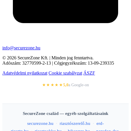
info@securezone.hu
© 2026 SecureZone Kft. | Minden jog fenntartva.
Adószám: 32770599-2-13 | Cégjegyzékszám: 13-09-239335
Adatvédelmi nyilatkozat
Cookie szabályzat
ÁSZF
★★★★★
5,0
a Google-on
SecureZone család — egyéb szolgáltatásaink
securezone.hu
·
riasztószerelő.hu
·
erd-