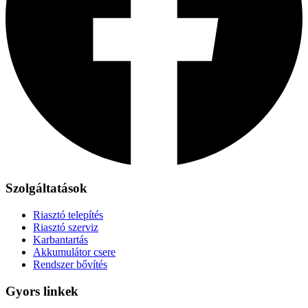
Szolgáltatások
Riasztó telepítés
Riasztó szerviz
Karbantartás
Akkumulátor csere
Rendszer bővítés
Gyors linkek